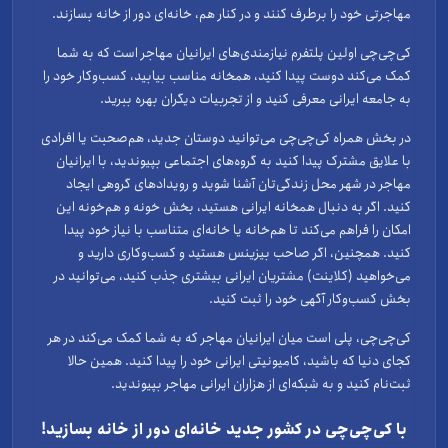
مهاجرتی خود را برطرف کنند و در کنار هم، خانه‌ای دور از خانه بسازند.
گروهی، گفت‌وگو، یا حتی شکل‌دادن به یک جمع جدید باشد. این یعنی همراه
فقط جایی برای دیدن آگهی‌های دیگران نیست؛ بلکه شما هم می‌توانید بر
کی‌چی‌چی اولین پلتفرم نیازمندی‌های ایرانیان مهاجر است که به شما
اساس هدف خودتان در آن حضور فعال داشته باشید و آگهی ثبت کنید.
کمک می‌کند دوست پیدا کنید، همخانه مناسب بیابید، کسب‌وکار خود را
آگهی‌های کاربران در بخش همراه چه نوع هستند؟ بخش آگهی‌های کاربران در
به جامعه ایرانی معرفی کنید و از تجربیات دیگران بهره ببرید.
بخش همراه، مربوط به آگهی‌هایی است که توسط خود کاربران ثبت می‌شود.
این آگهی‌ها دو شکل اصلی دارند: آگهی‌های فردی آگهی‌های گروهی در هر دو
در بخش همراه کی‌چی‌چی می‌توانید دوستان جدید، هم‌صحبت یا افرادی
حالت، کاربر بر اساس هدفی که دارد آگهی ثبت می‌کند، اما شکل ارتباطی که
با علایق مشترک پیدا کنید به گروه‌های اجتماعی بپیوندید، با ایرانیان
بعد از آن اتفاق می‌افتد می‌تواند متفاوت باشد. آگهی‌های فردی در بخش همراه
مهاجر در شهر محل زندگی‌تان آشنا شوید و رویدادهای گروهی ایجاد
چه فرقی با آگهی‌های گروهی دارند؟ ۱. آگهی‌های فردی در آگهی‌های فردی،
کنید. اگر به دنبال همخانه ایرانی هستید، بخش خونه و هم‌خونه این
ثبت‌کننده آگهی گروهی نساخته است. یعنی اگر شما به چنین آگهی‌ علاقه‌مند
شوید، فقط می‌توانید به خود آن شخص پیام بدهید و ارتباط به‌صورت مستقیم
امکان را فراهم می‌کند تا هم‌خانه یا خانه‌ای متناسب با نیاز خود پیدا
بین شما و ثبت‌کننده آگهی شروع می‌شود. ۲. آگهی‌های گروهی در آگهی‌های
کنید. همچنین، اگر صاحب بیزینس هستید و کسب‌وکاری دارید و
گروهی، ثبت‌کننده آگهی یک گروه ایجاد کرده و می‌خواهد افراد بیشتری به آن
می‌خواهید (کلاینت) مشتریان ایرانی بیشتری جذب کنید، می‌توانید در
بپیوندند. در این حالت، کاربر به‌جای صرفاً پیام مستقیم، می‌تواند از طریق
بخش کسب‌وکار آگهی خود را ثبت کنید.
دکمه ورود به گروه وارد آن گروه شود. گروه‌های عمومی و خصوصی در آگهی‌های
گروهی چه تفاوتی دارند؟ آگهی‌های گروهی در بخش همراه می‌توانند به دو
کی‌چی‌چی، پلی است میان ایرانیان مهاجر که به شما کمک می‌کند در هر
شکل ثبت شوند: ۱. گروه عمومی اگر گروه به‌صورت عمومی ثبت شده باشد،
کجای دنیا که باشید، کامیونیتی ایرانی خود را پیدا کنید. همین حالا
وقتی کاربر روی دکمه ورود به گروه می‌زند، به‌صورت مستقیم وارد گروه می‌شود.
ثبت‌نام کنید و به شبکه‌ای از هزاران ایرانی مهاجر بپیوندید.
یعنی ادمین گروه برای ورود کاربران، فیلتر یا مرحله تایید جداگانه‌ای نگذاشته
است. ۲. گروه خصوصی اگر گروه به‌صورت خصوصی ثبت شده باشد، کاربر بعد
با کی‌چی‌چی در کشور جدید خانه‌ای دور از خانه بسازید!
از زدن دکمه ورود، مستقیم وارد گروه نمی‌شود. در این حالت، ادمین گروه ابتدا