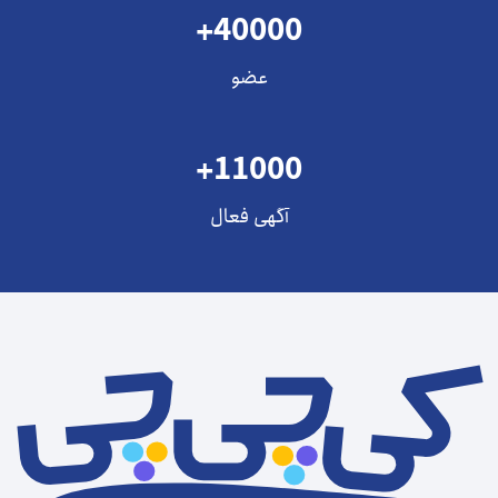
+40000
عضو
+11000
آگهی فعال