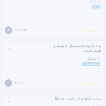
ونکوور
همراه
WestVan
W
به دنبال یک دوست برای هایکینگ‌ و
طبیعت‌گردی
مونترال
همراه هایکینگ
M MZ
سابلت یکخوابه ال اینکلود - مونترال