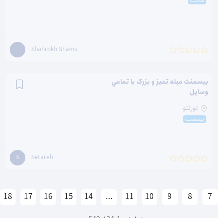
سابلت
Shahrokh Shams
بيسمنت مبله تميز و بزرگ با تمامي
وسايل
تورنتو
بیسمنت
Setareh
S
18
17
16
15
14
...
11
10
9
8
7