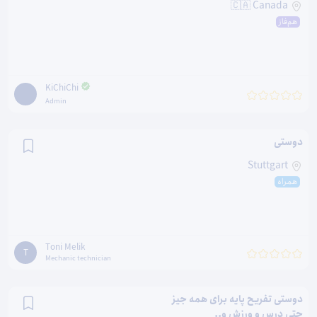
🇨🇦 Canada
هم‌فاز
KiChiChi
Admin
دوستی
Stuttgart
همراه
Toni Melik
T
Mechanic technician
دوستى تفريح پايه براى همه جيز
حتى درس و ورزش و..