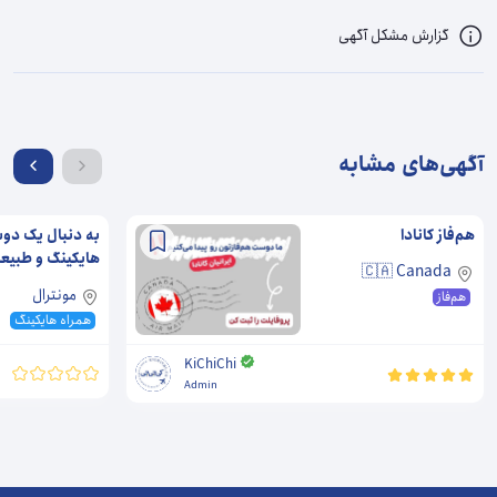
گزارش مشکل آگهی
آگهی‌های مشابه
هم‌فاز کانادا
به دنبال یک دو
هایکینگ‌ و طبیع
🇨🇦 Canada
مونترال
هم‌فاز
همراه هایکینگ
KiChiChi
Admin