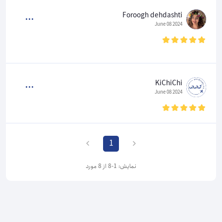
Foroogh dehdashti
2024 June 08
KiChiChi
2024 June 08
1
نمایش: 1-8 از 8 مورد