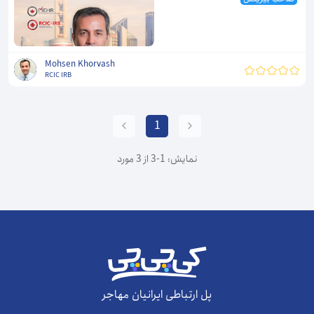
Mohsen Khorvash
RCIC IRB
1
نمایش: 1-3 از 3 مورد
پل ارتباطی ایرانیان مهاجر